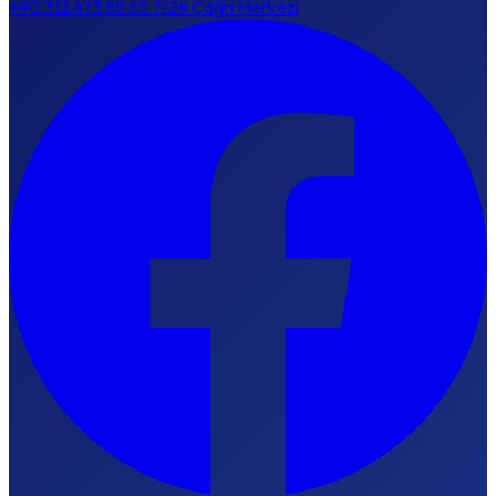
+90 312 473 88 55
7/24 Çağrı Merkezi