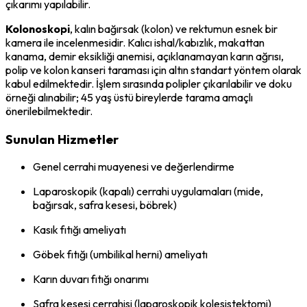
çıkarımı yapılabilir.
Kolonoskopi
, kalın bağırsak (kolon) ve rektumun esnek bir
kamera ile incelenmesidir. Kalıcı ishal/kabızlık, makattan
kanama, demir eksikliği anemisi, açıklanamayan karın ağrısı,
polip ve kolon kanseri taraması için altın standart yöntem olarak
kabul edilmektedir. İşlem sırasında polipler çıkarılabilir ve doku
örneği alınabilir; 45 yaş üstü bireylerde tarama amaçlı
önerilebilmektedir.
Sunulan Hizmetler
Genel cerrahi muayenesi ve değerlendirme
Laparoskopik (kapalı) cerrahi uygulamaları (mide,
bağırsak, safra kesesi, böbrek)
Kasık fıtığı ameliyatı
Göbek fıtığı (umbilikal herni) ameliyatı
Karın duvarı fıtığı onarımı
Safra kesesi cerrahisi (laparoskopik kolesistektomi)