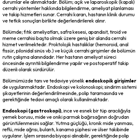
durumlar ele alınmaktadır. Bölüm; açık ve laparoskopik (kapalı)
cerrahi yöntemler hakkında bilgilendirme, ameliyat planlaması
ve takip hizmetleri sunar. Cerrahi kararı, hastanın klinik durumu
ve tetkik sonuçları birlikte değerlendirilerek alınır.
Bölümde; fıtık ameliyatları, safra kesesi, apandisit, tiroid ve
meme cerrahisi başta olmak üzere geniş bir alanda cerrahi
hizmet verilmektedir. Proktolojik hastalıklar (hemoroid, anal
fissür, pilonidal sinüs vb.) ve küçük cerrahi girişimler de bölümün
rutin çalışma alanındadır. Her hastanın ameliyat süreci
öncesinde ayrıntılı bilgilendirme yapılır ve postoperatif takip
düzenli olarak sürdürülür.
Bölümümüzde tanı ve tedaviye yönelik
endoskopik girişimler
de uygulanmaktadır. Endoskopi ve kolonoskopi; sindirim sistemi
şikayetlerinin değerlendirilmesinde, polip taramasında ve
gerektiğinde tedavi amaçlı olarak kullanılmaktadır.
Endoskopi (gastroskopi)
, ince ve esnek bir tüp aracılığıyla
yemek borusu, mide ve oniki parmak bağırsağının doğrudan
görüntülenmesini sağlar. Yutma güçlüğü, kronik mide yanması,
reflü, mide ağrısı, bulantı, kanama şüphesi ve ülser takibinde
uygulanır. İşlem sırasında biyopsi alınabilir, gerektiğinde polip