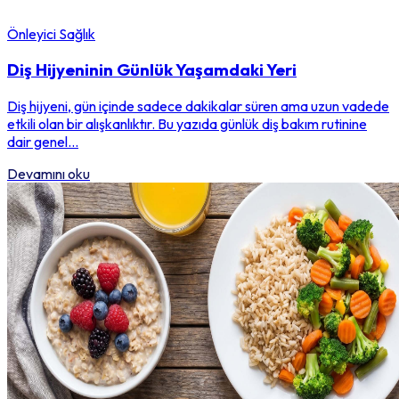
Önleyici Sağlık
Diş Hijyeninin Günlük Yaşamdaki Yeri
Diş hijyeni, gün içinde sadece dakikalar süren ama uzun vadede
etkili olan bir alışkanlıktır. Bu yazıda günlük diş bakım rutinine
dair genel...
Devamını oku