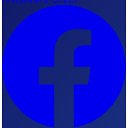
+90 312 473 88 55
7/24 Çağrı Merkezi