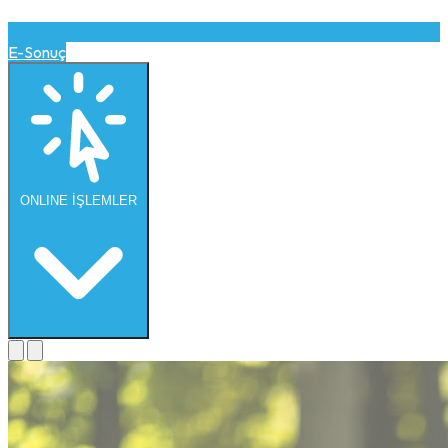
E-Sonuç
ONLINE
İŞLEMLER