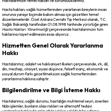
Hastalarımızın temel hakları ve sorumluluklarımız.
Hasta hakları; sağlık hizmetlerinden yararlanan bireylerin insan
onuruna yaraşır biçimde bakım alması için gözetilen temel
düzenlemelerdir. Özel Ankara Cerrahi Tıp Merkezi olarak, T.C.
Sağlık Bakanlığı tarafından 01.08.1998 tarihinde yürürlüğe giren
Hasta Hakları Yönetmeliği
çerçevesinde hastalarımızın tüm
haklarına riayet edilmesini esas alıyoruz.
Hizmetten Genel Olarak Yararlanma
Hakkı
Hastalarımız; adalet ve hakkaniyet ilkeleri çerçevesinde, ırk, dil,
din, mezhep, cinsiyet, siyasi düşünce, felsefi inanç, ekonomik ve
sosyal durum farkı gözetilmeksizin sağlık hizmetlerinden
yararlanma hakkına sahiptir.
Bilgilendirilme ve Bilgi İsteme Hakkı
Hastalarımız; sağlık durumu, hastalığın muhtemel seyri, önerilen
tıbbi işlemler, bunların olası riskleri ve alternatif tedavi
yöntemleri hakkında anlayabilecekleri şekilde bilgi edinme