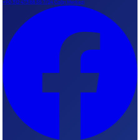
+90 312 473 88 55
7/24 Çağrı Merkezi