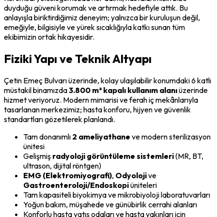
duyduğu güveni korumak ve artırmak hedefiyle attık. Bu
anlayışla biriktirdiğimiz deneyim; yalnızca bir kuruluşun değil,
emeğiyle, bilgisiyle ve yürek sıcaklığıyla katkı sunan tüm
ekibimizin ortak hikayesidir.
Fiziki Yapı ve Teknik Altyapı
Çetin Emeç Bulvarı üzerinde, kolay ulaşılabilir konumdaki 6 katlı
müstakil binamızda
3.800 m² kapalı kullanım alanı
üzerinde
hizmet veriyoruz. Modern mimarisi ve ferah iç mekânlarıyla
tasarlanan merkezimiz; hasta konforu, hijyen ve güvenlik
standartları gözetilerek planlandı.
Tam donanımlı
2 ameliyathane
ve modern sterilizasyon
ünitesi
Gelişmiş
radyoloji görüntüleme sistemleri
(MR, BT,
ultrason, dijital röntgen)
EMG (Elektromiyografi)
,
Odyoloji
ve
Gastroenteroloji/Endoskopi
üniteleri
Tam kapasiteli biyokimya ve mikrobiyoloji laboratuvarları
Yoğun bakım, müşahede ve günübirlik cerrahi alanları
Konforlu hasta yatış odaları ve hasta yakınları için