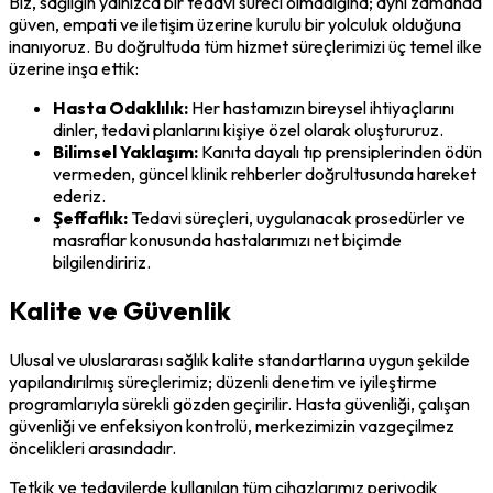
Biz, sağlığın yalnızca bir tedavi süreci olmadığına; aynı zamanda
güven, empati ve iletişim üzerine kurulu bir yolculuk olduğuna
inanıyoruz. Bu doğrultuda tüm hizmet süreçlerimizi üç temel ilke
üzerine inşa ettik:
Hasta Odaklılık:
Her hastamızın bireysel ihtiyaçlarını
dinler, tedavi planlarını kişiye özel olarak oluştururuz.
Bilimsel Yaklaşım:
Kanıta dayalı tıp prensiplerinden ödün
vermeden, güncel klinik rehberler doğrultusunda hareket
ederiz.
Şeffaflık:
Tedavi süreçleri, uygulanacak prosedürler ve
masraflar konusunda hastalarımızı net biçimde
bilgilendiririz.
Kalite ve Güvenlik
Ulusal ve uluslararası sağlık kalite standartlarına uygun şekilde
yapılandırılmış süreçlerimiz; düzenli denetim ve iyileştirme
programlarıyla sürekli gözden geçirilir. Hasta güvenliği, çalışan
güvenliği ve enfeksiyon kontrolü, merkezimizin vazgeçilmez
öncelikleri arasındadır.
Tetkik ve tedavilerde kullanılan tüm cihazlarımız periyodik