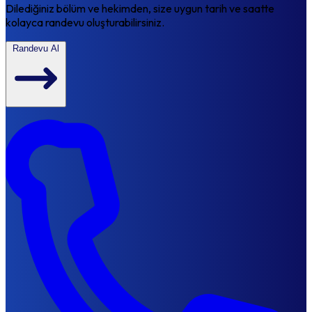
Dilediğiniz bölüm ve hekimden, size uygun tarih ve saatte
kolayca randevu oluşturabilirsiniz.
Randevu Al