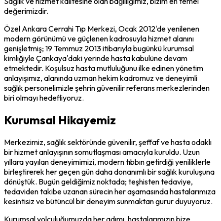
Sağlık ve hizmet kalitesine olan bağlılığımız, bizim en temel
değerimizdir.
Özel Ankara Cerrahi Tıp Merkezi, Ocak 2012'de yenilenen
modern görünümü ve güçlenen kadrosuyla hizmet alanını
genişletmiş; 19 Temmuz 2013 itibarıyla bugünkü kurumsal
kimliğiyle Çankaya'daki yerinde hasta kabulüne devam
etmektedir. Koşulsuz hasta mutluluğunu ilke edinen yönetim
anlayışımız, alanında uzman hekim kadromuz ve deneyimli
sağlık personelimizle şehrin güvenilir referans merkezlerinden
biri olmayı hedefliyoruz.
Kurumsal Hikayemiz
Merkezimiz, sağlık sektöründe güvenilir, şeffaf ve hasta odaklı
bir hizmet anlayışının somutlaşması amacıyla kuruldu. Uzun
yıllara yayılan deneyimimizi, modern tıbbın getirdiği yeniliklerle
birleştirerek her geçen gün daha donanımlı bir sağlık kuruluşuna
dönüştük. Bugün geldiğimiz noktada; teşhisten tedaviye,
tedaviden takibe uzanan sürecin her aşamasında hastalarımıza
kesintisiz ve bütüncül bir deneyim sunmaktan gurur duyuyoruz.
Kurumsal yolculuğumuzda her adımı, hastalarımızın bize