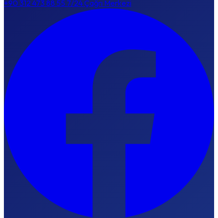
+90 312 473 88 55
7/24 Çağrı Merkezi