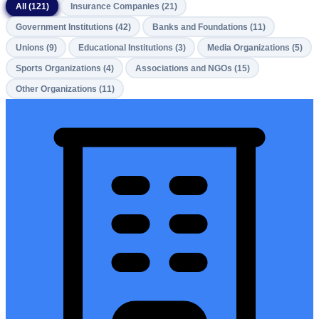
All (121)
Insurance Companies (21)
Government Institutions (42)
Banks and Foundations (11)
Unions (9)
Educational Institutions (3)
Media Organizations (5)
Sports Organizations (4)
Associations and NGOs (15)
Other Organizations (11)